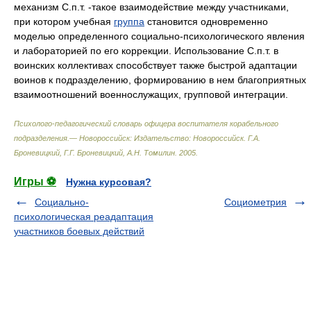
механизм С.п.т. -такое взаимодействие между участниками,
при котором учебная
группа
становится одновременно
моделью определенного социально-психологического явления
и лабораторией по его коррекции. Использование С.п.т. в
воинских коллективах способствует также быстрой адаптации
воинов к подразделению, формированию в нем благоприятных
взаимоотношений военнослужащих, групповой интеграции.
Психолого-педагогический словарь офицера воспитателя корабельного
подразделения.— Новороссийск: Издательство: Новороссийск
.
Г.А.
Броневицкий, Г.Г. Броневицкий, А.Н. Томилин
.
2005
.
Игры ⚽
Нужна курсовая?
Социально-
Социометрия
психологическая реадаптация
участников боевых действий